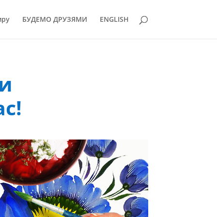
иру
БУДЕМО ДРУЗЯМИ
ENGLISH
ли
с!